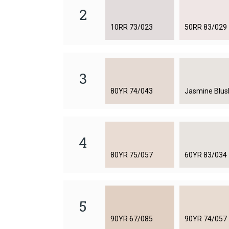
2
10RR 73/023
50RR 83/029
3
80YR 74/043
Jasmine Blus
4
80YR 75/057
60YR 83/034
5
90YR 67/085
90YR 74/057