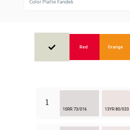
Color Platte Fandek
Red
Orange
1
10RR 73/016
13YR 80/033