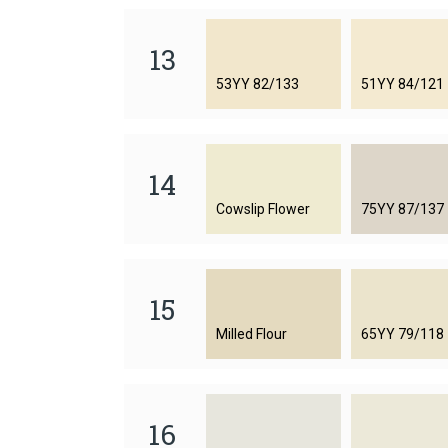
13
53YY 82/133
51YY 84/121
14
Cowslip Flower
75YY 87/137
15
Milled Flour
65YY 79/118
16