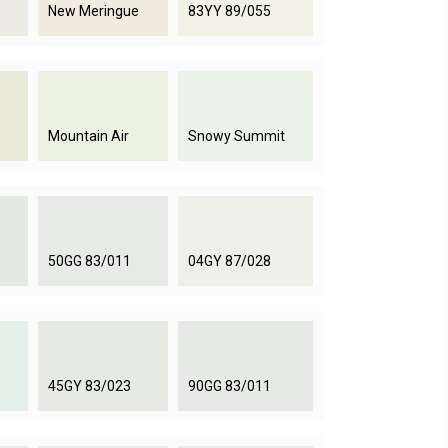
New Meringue
83YY 89/055
Mountain Air
Snowy Summit
50GG 83/011
04GY 87/028
45GY 83/023
90GG 83/011