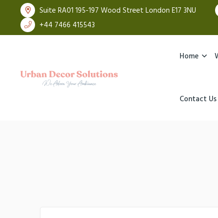
Suite RA01 195-197 Wood Street London E17 3NU
+44 7466 415543
Home
Contact Us