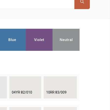
Blue
Violet
Neutral
04YR 82/010
10RR 83/009