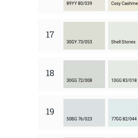
89YY 80/039
Cosy Cashme
17
30GY 73/053
Shell Stories
18
30GG 72/008
10GG 83/018
19
50BG 76/023
77GG 82/044