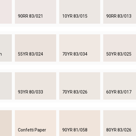
90RR 83/021
10YR 83/015
90RR 83/013
h
55YR 83/024
70YR 83/034
50YR 83/025
93YR 80/033
70YR 83/026
60YR 83/017
Confetti Paper
90YR 81/058
80YR 83/026