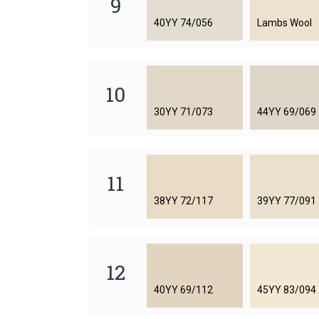
9
40YY 74/056
Lambs Wool
10
30YY 71/073
44YY 69/069
11
38YY 72/117
39YY 77/091
12
40YY 69/112
45YY 83/094