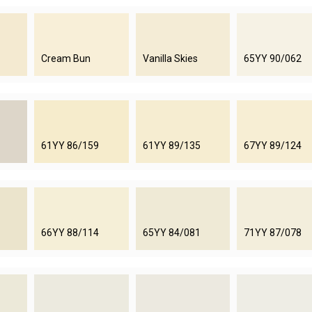
Cream Bun
Vanilla Skies
65YY 90/062
61YY 86/159
61YY 89/135
67YY 89/124
66YY 88/114
65YY 84/081
71YY 87/078