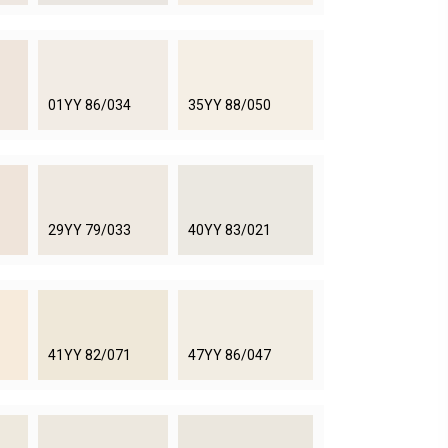
01YY 86/034
35YY 88/050
29YY 79/033
40YY 83/021
41YY 82/071
47YY 86/047