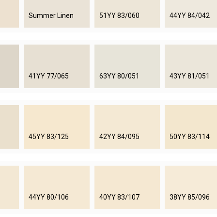
Summer Linen
51YY 83/060
44YY 84/042
41YY 77/065
63YY 80/051
43YY 81/051
45YY 83/125
42YY 84/095
50YY 83/114
44YY 80/106
40YY 83/107
38YY 85/096